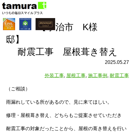
【宇治市 K様
邸
耐震工事 屋根葺き替え
2025.05.27
外装工事
,
屋根工事
,
施工事例
,
耐震工事
（ご相談）
雨漏れしている所があるので、見に来てほしい。
修理・屋根葺き替え、どちらもご提案させていただき
耐震工事の対象だったことから、屋根の葺き替えを行い