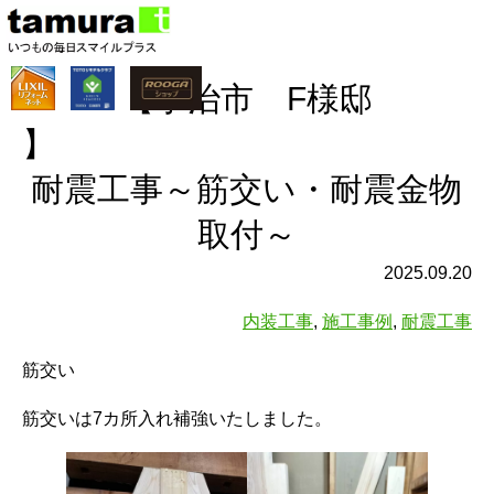
【宇治市 F様邸
耐震工事～筋交い・耐震金物
取付～
2025.09.20
内装工事
,
施工事例
,
耐震工事
筋交い
筋交いは7カ所入れ補強いたしました。